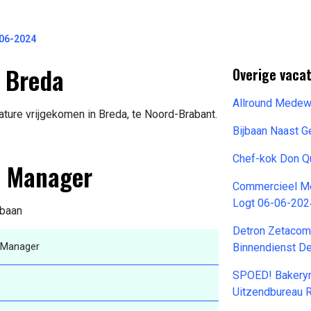
-06-2024
n Breda
Overige vaca
Allround Mede
ture vrijgekomen in Breda, te Noord-Brabant.
Bijbaan Naast 
Chef-kok Don Q
t Manager
Commercieel Me
Logt 06-06-202
 baan
Detron Zetacom
 Manager
Binnendienst D
SPOED! Bakerym
Uitzendbureau R