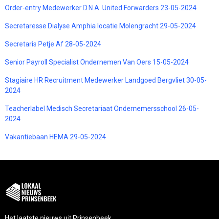
Order-entry Medewerker D.N.A. United Forwarders 23-05-2024
Secretaresse Dialyse Amphia locatie Molengracht 29-05-2024
Secretaris Petje Af 28-05-2024
Senior Payroll Specialist Ondernemen Van Oers 15-05-2024
Stagiaire HR Recruitment Medewerker Landgoed Bergvliet 30-05-
2024
Teacherlabel Medisch Secretariaat Ondernemersschool 26-05-
2024
Vakantiebaan HEMA 29-05-2024
Het laatste nieuws uit Prinsenbeek