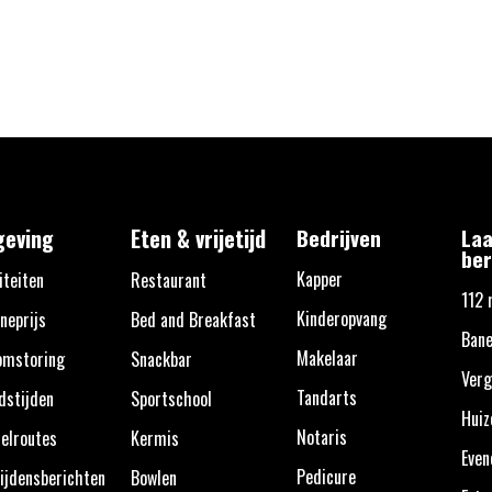
eving
Eten & vrijetijd
Bedrijven
Laa
ber
Kapper
iteiten
Restaurant
112 
Kinderopvang
neprijs
Bed and Breakfast
Bane
Makelaar
omstoring
Snackbar
Verg
Tandarts
dstijden
Sportschool
Huiz
Notaris
elroutes
Kermis
Eve
Pedicure
ijdensberichten
Bowlen