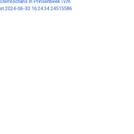
Sterreschans in Prinsenbeek i.v.m.
ast 2024-06-30 16:24:34 24515586