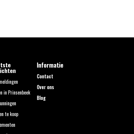
tste
Informatie
ichten
Contact
meldingen
Over ons
n in Prinsenbeek
Blog
unningen
en te koop
nementen