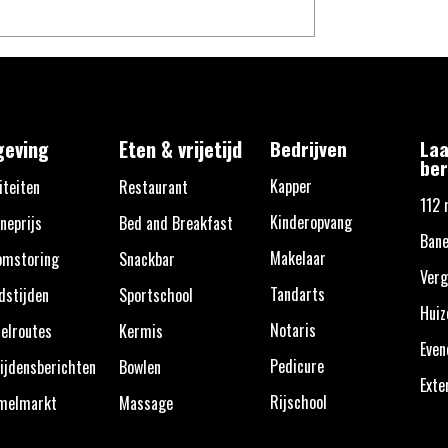
eving
Eten & vrijetijd
Bedrijven
Laa
ber
Kapper
iteiten
Restaurant
112 
Kinderopvang
neprijs
Bed and Breakfast
Bane
Makelaar
omstoring
Snackbar
Verg
Tandarts
dstijden
Sportschool
Huiz
Notaris
elroutes
Kermis
Eve
Pedicure
ijdensberichten
Bowlen
Exte
Rijschool
melmarkt
Massage