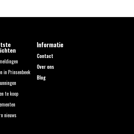
tste
Informatie
ichten
Contact
meldingen
Over ons
n in Prinsenbeek
Blog
unningen
en te koop
nementen
rn nieuws