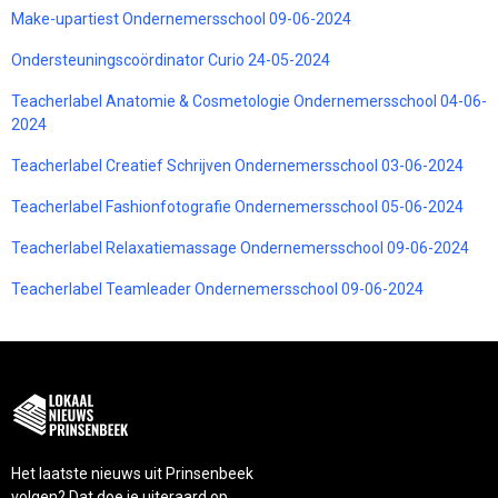
Make-upartiest Ondernemersschool 09-06-2024
Ondersteuningscoördinator Curio 24-05-2024
Teacherlabel Anatomie & Cosmetologie Ondernemersschool 04-06-
2024
Teacherlabel Creatief Schrijven Ondernemersschool 03-06-2024
Teacherlabel Fashionfotografie Ondernemersschool 05-06-2024
Teacherlabel Relaxatiemassage Ondernemersschool 09-06-2024
Teacherlabel Teamleader Ondernemersschool 09-06-2024
Het laatste nieuws uit Prinsenbeek
volgen? Dat doe je uiteraard op