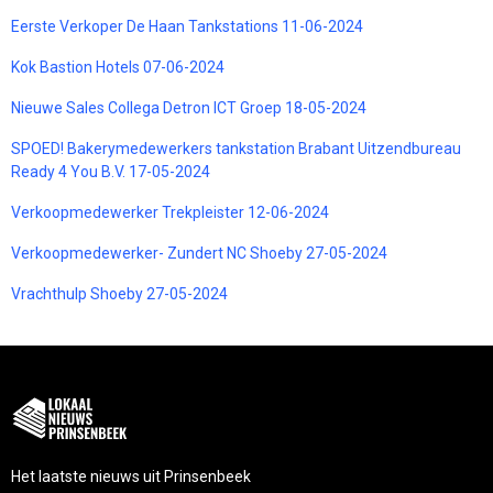
Eerste Verkoper De Haan Tankstations 11-06-2024
Kok Bastion Hotels 07-06-2024
Nieuwe Sales Collega Detron ICT Groep 18-05-2024
SPOED! Bakerymedewerkers tankstation Brabant Uitzendbureau
Ready 4 You B.V. 17-05-2024
Verkoopmedewerker Trekpleister 12-06-2024
Verkoopmedewerker- Zundert NC Shoeby 27-05-2024
Vrachthulp Shoeby 27-05-2024
Het laatste nieuws uit Prinsenbeek