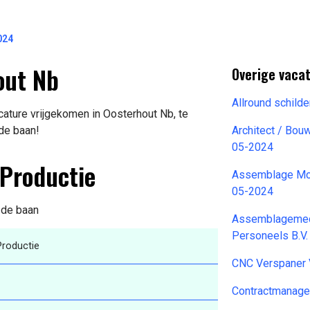
024
out Nb
Overige vaca
Allround schild
cature vrijgekomen in Oosterhout Nb, te
 de baan!
Architect / Bo
05-2024
 Productie
Assemblage Mon
05-2024
n de baan
Assemblagemed
Personeels B.V.
Productie
CNC Verspaner
Contractmanage