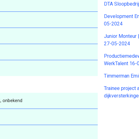
DTA Sloopbedri
Development En
05-2024
Junior Monteur |
27-05-2024
Productiemedew
WerkTalent 16-
Timmerman Emi
Trainee project 
dijkversterkin
, onbekend