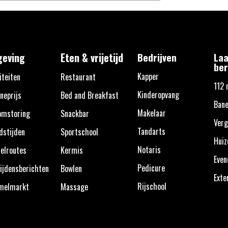
eving
Eten & vrijetijd
Bedrijven
Laa
ber
Kapper
iteiten
Restaurant
112 
Kinderopvang
neprijs
Bed and Breakfast
Bane
Makelaar
omstoring
Snackbar
Verg
Tandarts
dstijden
Sportschool
Huiz
Notaris
elroutes
Kermis
Eve
Pedicure
ijdensberichten
Bowlen
Exte
Rijschool
melmarkt
Massage