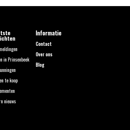
tste
Informatie
ichten
Contact
meldingen
Over ons
n in Prinsenbeek
Blog
unningen
en te koop
nementen
rn nieuws