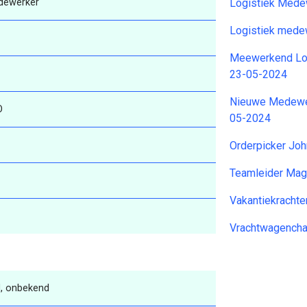
dewerker
Logistiek Mede
Logistiek mede
Meewerkend Log
23-05-2024
Nieuwe Medewer
O
05-2024
Orderpicker Joh
Teamleider Mag
Vakantiekrachte
Vrachtwagencha
, onbekend