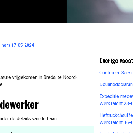
iners 17-05-2024
Overige vaca
Customer Serv
ture vrijgekomen in Breda, te Noord-
n!
Douanedeclaran
Expeditie medew
edewerker
WerkTalent 23-
Heftruckchauff
onder de details van de baan
WerkTalent 16-