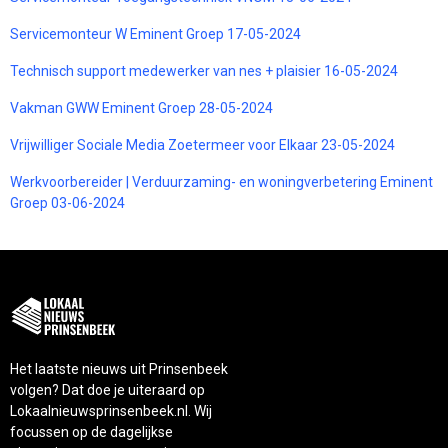
Servicemonteur W Eminent Groep 17-05-2024
Technisch support medewerker van nes + plaisier 16-05-2024
Vakman GWW Eminent Groep 28-05-2024
Vrijwilliger Sociale Media Zoetermeer voor Elkaar 23-05-2024
Werkvoorbereider | Verduurzaming- en woningverbetering Eminent
Groep 03-06-2024
Het laatste nieuws uit Prinsenbeek
volgen? Dat doe je uiteraard op
Lokaalnieuwsprinsenbeek.nl. Wij
focussen op de dagelijkse