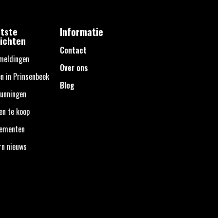
tste
Informatie
ichten
Contact
meldingen
Over ons
n in Prinsenbeek
Blog
unningen
en te koop
nementen
rn nieuws