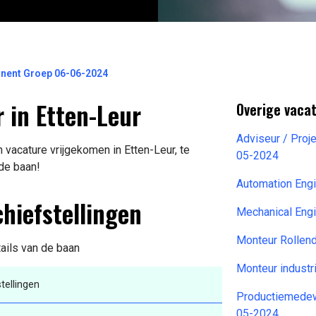
inent Groep 06-06-2024
 in Etten-Leur
Overige vaca
Adviseur / Proj
 vacature vrijgekomen in Etten-Leur, te
05-2024
 de baan!
Automation Engi
hiefstellingen
Mechanical Engi
Monteur Rollen
tails van de baan
Monteur indust
tellingen
Productiemedew
05-2024