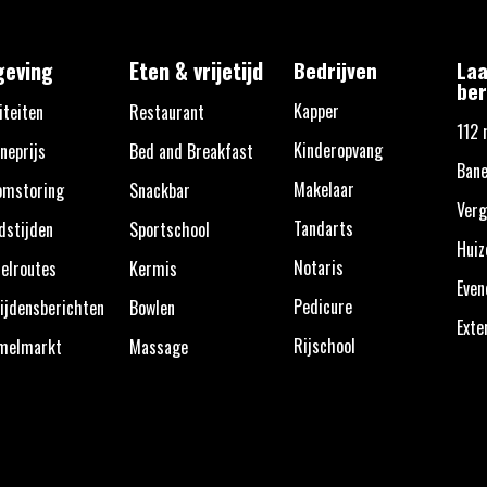
eving
Eten & vrijetijd
Bedrijven
Laa
ber
Kapper
iteiten
Restaurant
112 
Kinderopvang
neprijs
Bed and Breakfast
Bane
Makelaar
omstoring
Snackbar
Verg
Tandarts
dstijden
Sportschool
Huiz
Notaris
elroutes
Kermis
Eve
Pedicure
ijdensberichten
Bowlen
Exte
Rijschool
melmarkt
Massage