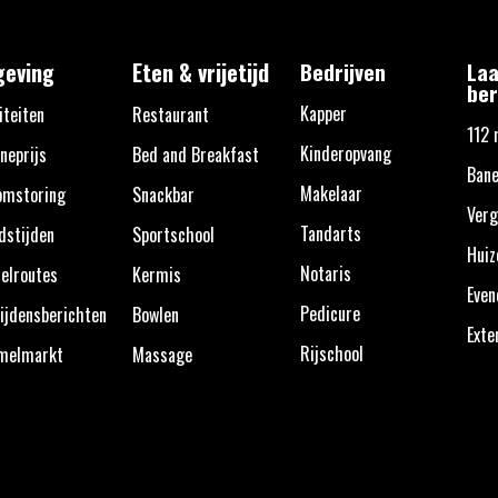
eving
Eten & vrijetijd
Bedrijven
Laa
ber
Kapper
iteiten
Restaurant
112 
Kinderopvang
neprijs
Bed and Breakfast
Bane
Makelaar
omstoring
Snackbar
Verg
Tandarts
dstijden
Sportschool
Huiz
Notaris
elroutes
Kermis
Eve
Pedicure
ijdensberichten
Bowlen
Exte
Rijschool
melmarkt
Massage