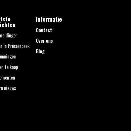
tste
Informatie
ichten
Contact
meldingen
Over ons
n in Prinsenbeek
Blog
unningen
en te koop
nementen
rn nieuws