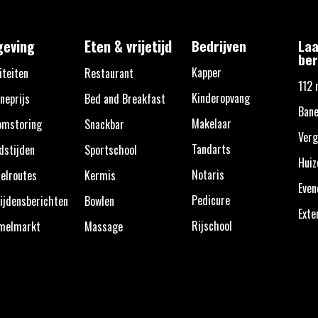
eving
Eten & vrijetijd
Bedrijven
Laa
ber
Kapper
iteiten
Restaurant
112 
Kinderopvang
neprijs
Bed and Breakfast
Bane
Makelaar
omstoring
Snackbar
Verg
Tandarts
dstijden
Sportschool
Huiz
Notaris
elroutes
Kermis
Eve
Pedicure
ijdensberichten
Bowlen
Exte
Rijschool
melmarkt
Massage