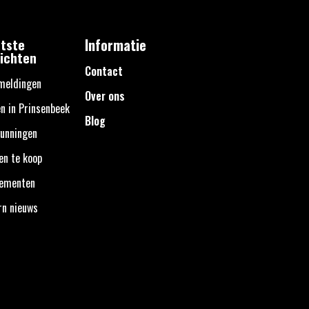
tste
Informatie
ichten
Contact
meldingen
Over ons
n in Prinsenbeek
Blog
unningen
en te koop
nementen
rn nieuws