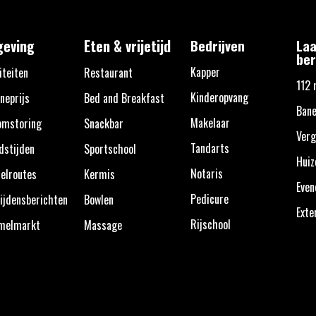
eving
Eten & vrijetijd
Bedrijven
Laa
ber
Kapper
iteiten
Restaurant
112 
Kinderopvang
neprijs
Bed and Breakfast
Bane
Makelaar
omstoring
Snackbar
Verg
Tandarts
dstijden
Sportschool
Huiz
Notaris
elroutes
Kermis
Eve
Pedicure
ijdensberichten
Bowlen
Exte
Rijschool
melmarkt
Massage