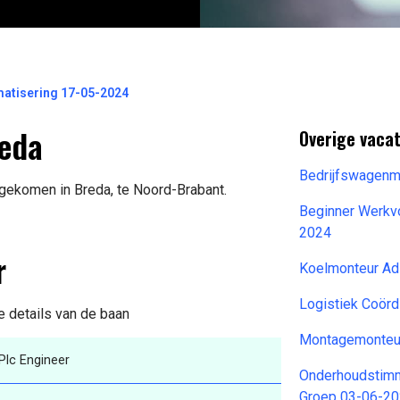
matisering 17-05-2024
reda
Overige vaca
Bedrijfswagen
jgekomen in Breda, te Noord-Brabant.
Beginner Werkv
2024
r
Koelmonteur Ad
Logistiek Coör
e details van de baan
Montagemonteu
Plc Engineer
Onderhoudstimm
Groep 03-06-2