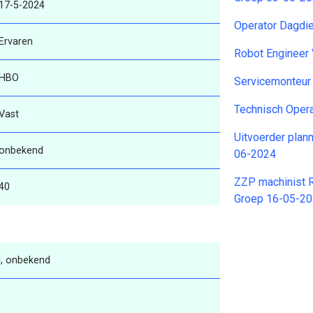
17-5-2024
Operator Dagdi
Ervaren
Robot Engineer 
HBO
Servicemonteur
Technisch Oper
Vast
Uitvoerder plan
onbekend
06-2024
ZZP machinist 
40
Groep 16-05-2
, onbekend