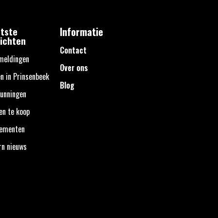
tste
Informatie
ichten
Contact
meldingen
Over ons
n in Prinsenbeek
Blog
unningen
en te koop
nementen
rn nieuws