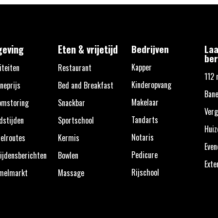
eving
Eten & vrijetijd
Bedrijven
Laa
ber
Kapper
iteiten
Restaurant
112 
Kinderopvang
neprijs
Bed and Breakfast
Bane
Makelaar
omstoring
Snackbar
Verg
Tandarts
dstijden
Sportschool
Huiz
Notaris
elroutes
Kermis
Eve
Pedicure
ijdensberichten
Bowlen
Exte
Rijschool
melmarkt
Massage