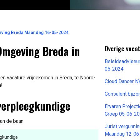
eving Breda Maandag 16-05-2024
Omgeving Breda in
Overige vaca
Beleidsadviseur
05-2024
en vacature vrijgekomen in Breda, te Noord-
Cloud Dancer N
n!
Consulent bijz
everpleegkundige
Ervaren Projectl
Groep 05-06-2
van de baan
Jurist vergunni
Maandag 12-06
egkundige