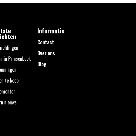
tste
Informatie
ichten
Contact
meldingen
Over ons
n in Prinsenbeek
Blog
unningen
en te koop
nementen
rn nieuws