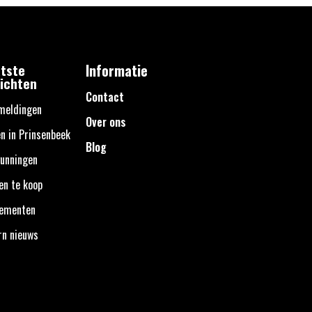
tste
Informatie
ichten
Contact
meldingen
Over ons
n in Prinsenbeek
Blog
unningen
en te koop
nementen
rn nieuws