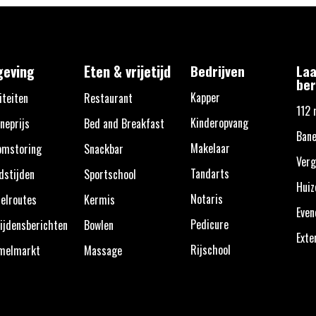
eving
Eten & vrijetijd
Bedrijven
Laa
ber
Kapper
iteiten
Restaurant
112 
Kinderopvang
neprijs
Bed and Breakfast
Bane
Makelaar
omstoring
Snackbar
Verg
Tandarts
dstijden
Sportschool
Huiz
Notaris
elroutes
Kermis
Eve
Pedicure
ijdensberichten
Bowlen
Exte
Rijschool
melmarkt
Massage