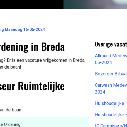
ing Maandag 16-05-2024
rdening in Breda
Overige vaca
Allround Medew
g? Er is een vacature vrijgekomen in Breda,
05-2024
an de baan!
Bezorger Bijba
seur Ruimtelijke
Carwash Medewe
2024
Huishoudelijke
van de baan
Huishoudelijke
ke Ordening
IG Caregivers/