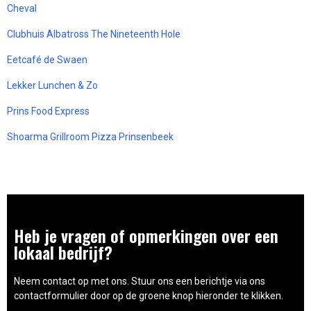
Cheval
Clubhuis Albatross The Nineteenth Hole
Eetcafé de Swaen
Lekker Lunchen & Zo
Prins Food Express
Shoarma Grillroom Pizza Prinsenbeek
Heb je vragen of opmerkingen over een
lokaal bedrijf?
Neem contact op met ons. Stuur ons een berichtje via ons
contactformulier door op de groene knop hieronder te klikken.