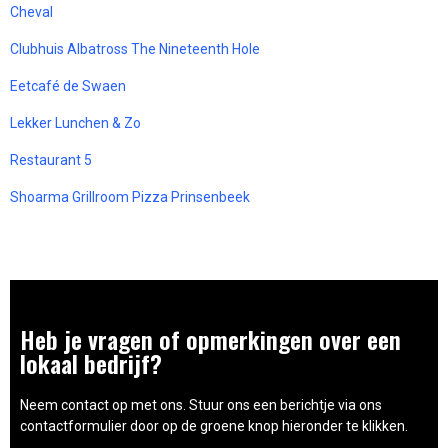
Cheval
Clubhuis Albatross The Nineteenth Hole
Eetcafé de Swaen
Lekker Lunchen & Zo
Restaurant 5
Shoarma Grillroom Pizza Prinsenbeek
Heb je vragen of opmerkingen over een
lokaal bedrijf?
Neem contact op met ons. Stuur ons een berichtje via ons
contactformulier door op de groene knop hieronder te klikken.