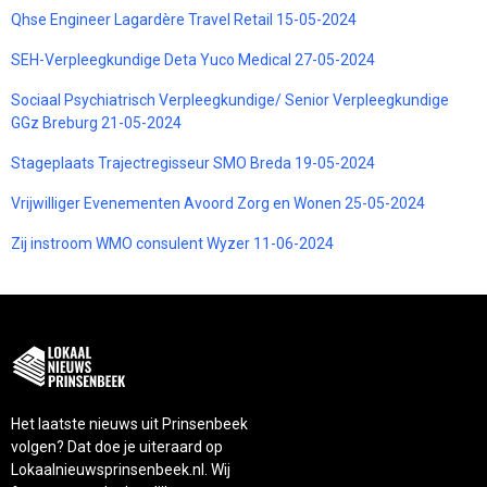
Qhse Engineer Lagardère Travel Retail 15-05-2024
SEH-Verpleegkundige Deta Yuco Medical 27-05-2024
Sociaal Psychiatrisch Verpleegkundige/ Senior Verpleegkundige
GGz Breburg 21-05-2024
Stageplaats Trajectregisseur SMO Breda 19-05-2024
Vrijwilliger Evenementen Avoord Zorg en Wonen 25-05-2024
Zij instroom WMO consulent Wyzer 11-06-2024
Het laatste nieuws uit Prinsenbeek
volgen? Dat doe je uiteraard op
Lokaalnieuwsprinsenbeek.nl. Wij