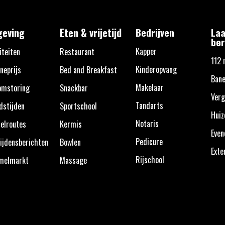
eving
Eten & vrijetijd
Bedrijven
Laa
ber
Kapper
iteiten
Restaurant
112 
Kinderopvang
neprijs
Bed and Breakfast
Bane
Makelaar
omstoring
Snackbar
Verg
Tandarts
dstijden
Sportschool
Huiz
Notaris
elroutes
Kermis
Eve
Pedicure
ijdensberichten
Bowlen
Exte
Rijschool
melmarkt
Massage