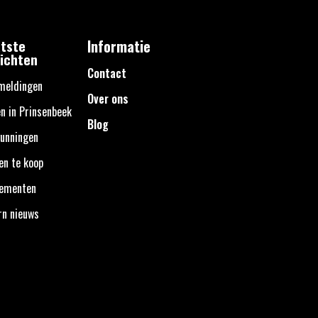
tste
Informatie
ichten
Contact
meldingen
Over ons
n in Prinsenbeek
Blog
unningen
en te koop
nementen
rn nieuws