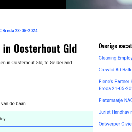
C Breda 23-05-2024
 in Oosterhout Gld
Overige vaca
Cleaning Emplo
n in Oosterhout Gld, te Gelderland.
Crewlid Ad Bal
Fiene’s Partner
Breda 21-05-2
Fietsmaatje NA
s van de baan
Jurist Handhav
ddy
Ontwerper Civi