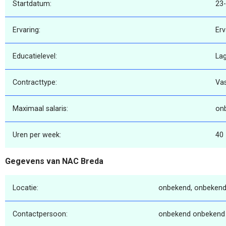
Startdatum:
23
Ervaring:
Erv
Educatielevel:
La
Contracttype:
Va
Maximaal salaris:
on
Uren per week:
40
Gegevens van NAC Breda
Locatie:
onbekend, onbekend
Contactpersoon:
onbekend onbekend