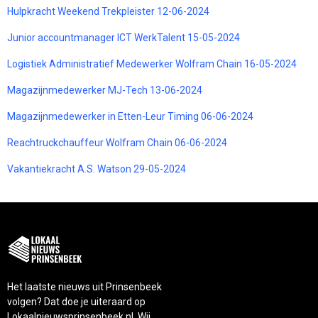
Hulpkracht Weekend Trekpleister 12-06-2024
Junior accountmanager ICT WerkTalent 15-05-2024
Logistiek Administratief Medewerker Wolfram Chain 16-05-2024
Magazijnmedewerker MJ-Tech 13-06-2024
Magazijnmedewerker in Etten-Leur Timing 06-06-2024
Reachtruckchauffeur Wolfram Chain 06-06-2024
Vakantiekracht A.S. Watson 29-05-2024
Het laatste nieuws uit Prinsenbeek
volgen? Dat doe je uiteraard op
Lokaalnieuwsprinsenbeek.nl. Wij