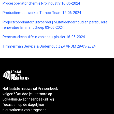
Procesoperator chemie Pro Industry 16-05-2024
Productiemedewerker Tempo-Team 12-06-2024
Projectcoördinator/ uitvoerder | Mutatieonderhoud en particuliere
renovaties Eminent Groep 03-06-2024
Reachtruckchauffeur van nes + plaisier 16-05-2024
Timmerman Service & Onderhoud ZZP VNOM 29-05-2024
Het laatste nieuws uit Prinsenbeek
volgen? Dat doe je uiteraard op
Lokaalnieuwsprinsenbeek.nl. Wij
focussen op de dagelijkse
nieuwsitems van omgeving