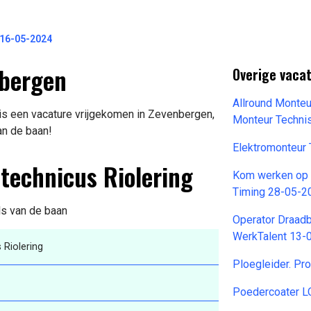
 16-05-2024
nbergen
Overige vaca
Allround Monteu
is een vacature vrijgekomen in Zevenbergen,
Monteur Techni
an de baan!
Elektromonteur
technicus Riolering
Kom werken op d
Timing 28-05-2
ils van de baan
Operator Draad
WerkTalent 13-
Riolering
Ploegleider. Pr
Poedercoater L