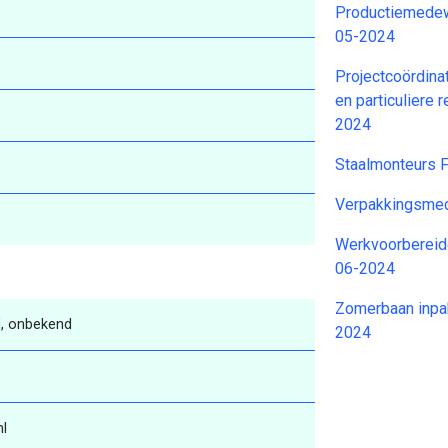
Productiemedew
05-2024
Projectcoördina
en particuliere
2024
Staalmonteurs F
Verpakkingsmed
Werkvoorbereide
06-2024
Zomerbaan inpa
, onbekend
2024
nl