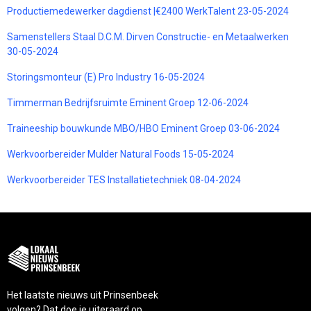
Productiemedewerker dagdienst |€2400 WerkTalent 23-05-2024
Samenstellers Staal D.C.M. Dirven Constructie- en Metaalwerken
30-05-2024
Storingsmonteur (E) Pro Industry 16-05-2024
Timmerman Bedrijfsruimte Eminent Groep 12-06-2024
Traineeship bouwkunde MBO/HBO Eminent Groep 03-06-2024
Werkvoorbereider Mulder Natural Foods 15-05-2024
Werkvoorbereider TES Installatietechniek 08-04-2024
Het laatste nieuws uit Prinsenbeek
volgen? Dat doe je uiteraard op