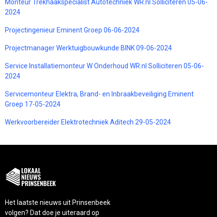
Monteur Trekhaakspecialist Autotechniek WR.nl Solliciteren 05-06-
2024
Projectingenieur Eminent Groep 06-06-2024
Projectmanager Werktuigbouwkunde BINK 09-06-2024
Service Installatiemonteur W Onderhoud WR.nl Solliciteren 05-06-
2024
Servicemonteur Elektra, Brand- en Inbraakbeveiliging Eminent
Groep 17-05-2024
Werkvoorbereider Elektrotechniek Aditech 29-05-2024
Het laatste nieuws uit Prinsenbeek
volgen? Dat doe je uiteraard op