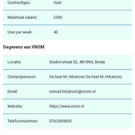
Contracttype:
Vast
Maximaal salaris:
2500
Uren per week:
40
Gegevens van VNOM
Locatie:
Stadionstraat 32, 4815NG, Breda
Contactpersoon:
De heer M. Hrbatovic De heer M. Hrbatovic
Email:
mirsad.hrbatovic@vnom.nl
Website:
https://www.vnom.nl
Telefoonnummer:
076-2005655