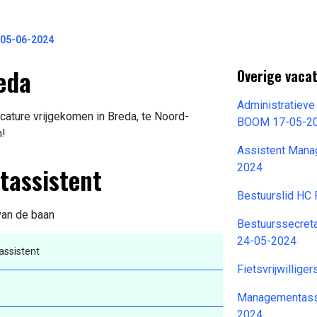
 05-06-2024
eda
Overige vaca
Administratieve
ature vrijgekomen in Breda, te Noord-
BOOM 17-05-2
n!
Assistent Mana
tassistent
2024
Bestuurslid HC
 van de baan
Bestuurssecret
24-05-2024
ssistent
Fietsvrijwillig
Managementassi
2024