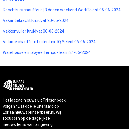
Reachtruckchauffeur | 3 dagen weekend WerkTalent 05-06-2024
Vakantiekracht Kruidvat 20-05-2024
Vakkenvuller Kruidvat 06-06-2024
Volume chauffeur buitenland IQ Select 06-06-2024
Warehouse employee Tempo-Team 21-05-2024
Het laatste nieuws uit Prinsenbeek
volgen? Dat doe je uiteraard op
Lokaalnieuwsprinsenbeek.nl. Wij
focussen op de dagelijkse
nieuwsitems van omgeving