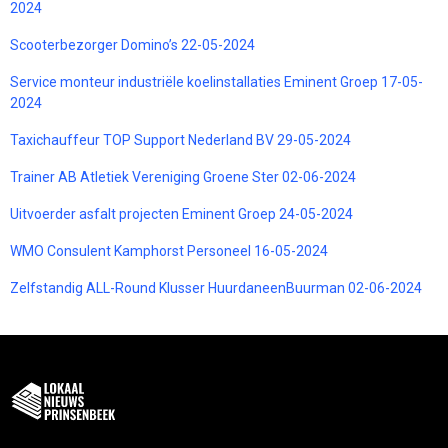
2024
Scooterbezorger Domino’s 22-05-2024
Service monteur industriële koelinstallaties Eminent Groep 17-05-
2024
Taxichauffeur TOP Support Nederland BV 29-05-2024
Trainer AB Atletiek Vereniging Groene Ster 02-06-2024
Uitvoerder asfalt projecten Eminent Groep 24-05-2024
WMO Consulent Kamphorst Personeel 16-05-2024
Zelfstandig ALL-Round Klusser HuurdaneenBuurman 02-06-2024