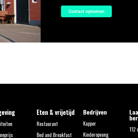
Contact opnemen
eving
Eten & vrijetijd
Bedrijven
Laa
ber
Kapper
iteiten
Restaurant
112 
Kinderopvang
neprijs
Bed and Breakfast