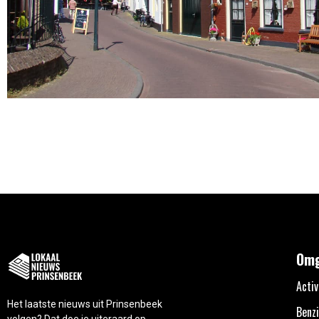
Omg
Activ
Het laatste nieuws uit Prinsenbeek
Benzi
volgen? Dat doe je uiteraard op