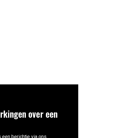
rkingen over een
 een berichtje via ons