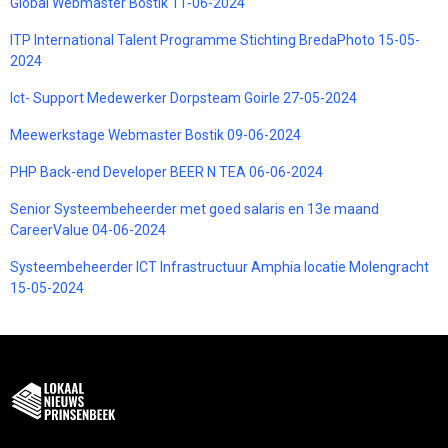
Global Webmaster Bostik 11-06-2024
ITP International Talent Programme Stichting BredaPhoto 15-05-
2024
Ict- Support Medewerker Dorpsteam Goirle 27-05-2024
Meewerkstage Webmaster Bostik 09-06-2024
PHP Back-end Developer BEER N TEA 06-06-2024
Senior Systeembeheerder met goed salaris en 13e maand
CareerValue 04-06-2024
Systeembeheerder ICT Infrastructuur Amphia locatie Molengracht
15-05-2024