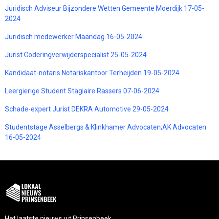
Juridisch Adviseur Bijzondere Wetten Gemeente Moerdijk 17-05-
2024
Juridisch medewerker Maandag 16-05-2024
Jurist Coderingverwijderspecialist 25-05-2024
Kandidaat-notaris Notariskantoor Terheijden 19-05-2024
Leergierige Student Stagiaire Rassers 07-06-2024
Schade-expert Jurist DEKRA Automotive 29-05-2024
Studentstage Asselbergs & Klinkhamer Advocaten;AK Advocaten
16-05-2024
Het laatste nieuws uit Prinsenbeek