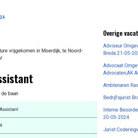
024
Overige vaca
Adviseur Omgev
ture vrijgekomen in Moerdijk, te Noord-
Breda 21-05-2
n!
Advocaat Omgev
ssistant
Advocaten;AK A
Ambtenaren Ra
n de baan
Bedrijfsjurist 
Assistant
Interne Beoord
20-05-2024
4
Jurist Codering