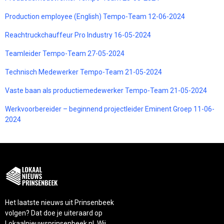
Production employee (English) Tempo-Team 12-06-2024
Reachtruckchauffeur Pro Industry 16-05-2024
Teamleider Tempo-Team 27-05-2024
Technisch Medewerker Tempo-Team 21-05-2024
Vaste baan als productiemedewerker Tempo-Team 21-05-2024
Werkvoorbereider – beginnend projectleider Eminent Groep 11-06-
2024
Het laatste nieuws uit Prinsenbeek
volgen? Dat doe je uiteraard op
Lokaalnieuwsprinsenbeek.nl. Wij