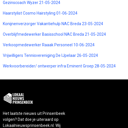
Gezinscoach Wyzer 21-05-2024
Haarstylist Cosmo Hairstyling 01-06-2024
Konijnenverzorger Vakantiehulp NAC Breda 23-05-2024
Overblijfmedewerker Basisschool NAC Breda 21-05-2024
Verkoopmedewerker Raaak Personeel 10-06-2024
Vrijwilligers Tennisvereniging De IJpelaar 26-05-2024
Werkvoorbereider/ ontwerper infra Eminent Groep 28-05-2024
Het laatste nieuws uit Prinsenbeek
volgen? Dat doe je uiteraard op
Lokaalnieuwsprinsenbeek.nl. Wij