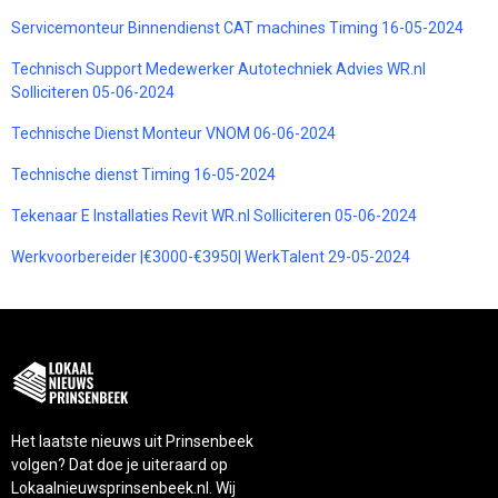
Servicemonteur Binnendienst CAT machines Timing 16-05-2024
Technisch Support Medewerker Autotechniek Advies WR.nl
Solliciteren 05-06-2024
Technische Dienst Monteur VNOM 06-06-2024
Technische dienst Timing 16-05-2024
Tekenaar E Installaties Revit WR.nl Solliciteren 05-06-2024
Werkvoorbereider |€3000-€3950| WerkTalent 29-05-2024
Het laatste nieuws uit Prinsenbeek
volgen? Dat doe je uiteraard op
Lokaalnieuwsprinsenbeek.nl. Wij