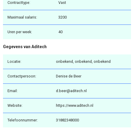
Contracttype:
Vast
Maximaal salaris:
3200
Uren per week:
40
Gegevens van Aditech
Locatie:
onbekend, onbekend, onbekend
Contactpersoon:
Denise de Beer
Email:
d.beer@aditech.nl
Website:
https://www.aditech.nl
Telefoonnummer:
31882348000