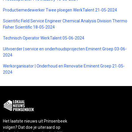
Productiemedewerker Twee ploegen WerkTalent 21-05-2024
Scientific Field Service Engineer Chemical Analysis Division Thermo
Fisher Scientific 18-05-2024
Technisch Operator WerkTalent 05-06-2024
Uitvoerder | service en onderhoudsprojecten Eminent Groep 03-06-
2024
Werkorganisator | Onderhoud en Renovatie Eminent Groep 21-05-
2024
Het laatste nieuws uit Prinsenbeek
volgen? Dat doe je uiteraard op