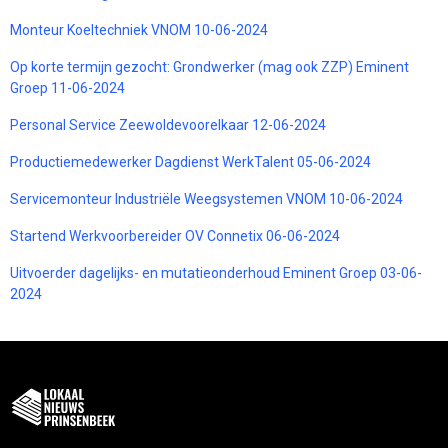
Monteur Koeltechniek VNOM 10-06-2024
Op korte termijn gezocht: Grondwerker (mag ook ZZP) Eminent
Groep 11-06-2024
Personal Service Zeewoldevoorelkaar 12-06-2024
Productiemedewerker Dagdienst WerkTalent 05-06-2024
Servicemonteur Industriële Weegsystemen VNOM 10-06-2024
Startend Werkvoorbereider OV Connetix 06-06-2024
Uitvoerder dagelijks- en mutatieonderhoud Eminent Groep 03-06-
2024