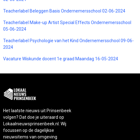
Teacherlabel Beleggen Basis Ondernemersschool 02-06-2024
Teacherlabel Make-up Artist Special Effects Ondernemersschool
05-06-2024
Teacherlabel Psychologie van het Kind Ondernemersschool 09-06-
2024
Vacature Wiskunde docent 1e graad Maandag 16-05-2024
Het laatste nieuws uit Prinsenbeek
volgen? Dat doe je uiteraard op
Lokaalnieuwsprinsenbeek.nl. Wij
focussen op de dagelijkse
nieuwsitems van omgeving