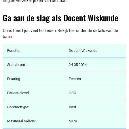
nog en verzeker jezelf van de baan!
Ga aan de slag als Docent Wiskunde
Curio heeft jou veel te bieden. Bekijk hieronder de details van de
baan
Functie:
Docent Wiskunde
Startdatum:
24-05-2024
Ervaring:
Ervaren
Educatielevel:
HBO
Contracttype:
Vast
Maximaal salaris:
5078