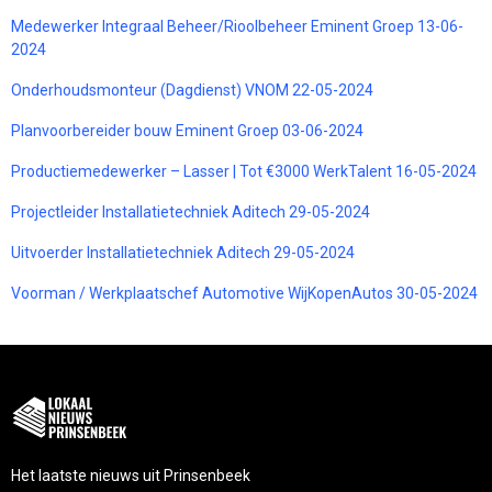
Medewerker Integraal Beheer/Rioolbeheer Eminent Groep 13-06-
2024
Onderhoudsmonteur (Dagdienst) VNOM 22-05-2024
Planvoorbereider bouw Eminent Groep 03-06-2024
Productiemedewerker – Lasser | Tot €3000 WerkTalent 16-05-2024
Projectleider Installatietechniek Aditech 29-05-2024
Uitvoerder Installatietechniek Aditech 29-05-2024
Voorman / Werkplaatschef Automotive WijKopenAutos 30-05-2024
Het laatste nieuws uit Prinsenbeek