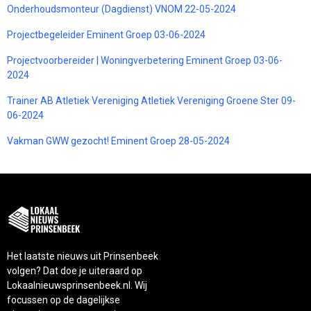
Onderhoudsmonteur (Dagdienst) VNOM 22-05-2024
Projectbegeleider Eminent Groep 03-06-2024
Projectvoorbereider | Woningverbetering Eminent Groep 03-06-
2024
Trainer AB Atletiek Vereniging Atletiek Vereniging Groene Ster 09-
06-2024
Vakman GWW gezocht! Eminent Groep 28-05-2024
Het laatste nieuws uit Prinsenbeek
volgen? Dat doe je uiteraard op
Lokaalnieuwsprinsenbeek.nl. Wij
focussen op de dagelijkse