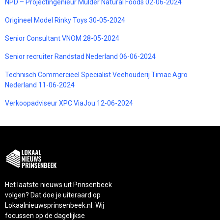
NPD – Projectingenieur Mulder Natural Foods 02-06-2024
Origineel Model Rinky Toys 30-05-2024
Senior Consultant VNOM 28-05-2024
Senior recruiter Randstad Nederland 06-06-2024
Technisch Commercieel Specialist Veehouderij Timac Agro
Nederland 11-06-2024
Verkoopadviseur XPC ViaJou 12-06-2024
Het laatste nieuws uit Prinsenbeek
volgen? Dat doe je uiteraard op
Lokaalnieuwsprinsenbeek.nl. Wij
focussen op de dagelijkse