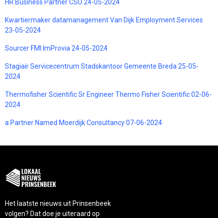
HR Business Partner CSU 24-05-2024
Kwartiermaker datamanagement Van Dijk Employment Services
23-05-2024
Sourcer FMI ImProvia 24-05-2024
Stagiair Servicecentrum Stadskantoor Gemeente Breda 25-05-
2024
Thermofisher Scientific Sr Engineer Thermo Fisher Scientific 02-06-
2024
a Partner Named Moerdijk Consultancy 07-06-2024
Het laatste nieuws uit Prinsenbeek
volgen? Dat doe je uiteraard op