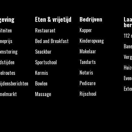
eving
Eten & vrijetijd
Bedrijven
Laa
ber
Kapper
iteiten
Restaurant
112 
Kinderopvang
neprijs
Bed and Breakfast
Bane
Makelaar
omstoring
Snackbar
Verg
Tandarts
dstijden
Sportschool
Huiz
Notaris
elroutes
Kermis
Eve
Pedicure
ijdensberichten
Bowlen
Exte
Rijschool
melmarkt
Massage