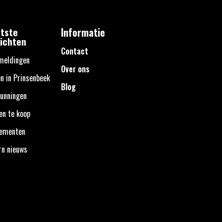
tste
Informatie
ichten
Contact
meldingen
Over ons
n in Prinsenbeek
Blog
unningen
en te koop
nementen
rn nieuws