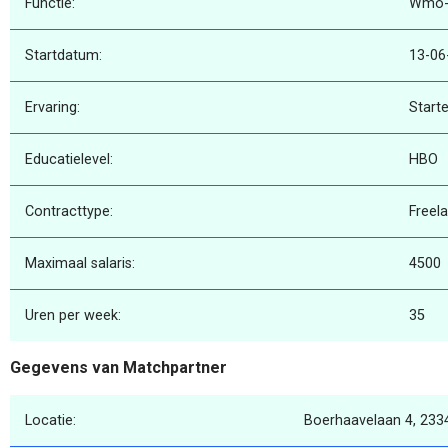
Functie:
Wmo-
Startdatum:
13-06
Ervaring:
Starte
Educatielevel:
HBO
Contracttype:
Freel
Maximaal salaris:
4500
Uren per week:
35
Gegevens van Matchpartner
Locatie:
Boerhaavelaan 4, 233