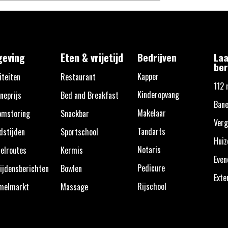
eving
Eten & vrijetijd
Bedrijven
Laa
ber
Kapper
iteiten
Restaurant
112 
Kinderopvang
neprijs
Bed and Breakfast
Bane
Makelaar
omstoring
Snackbar
Verg
Tandarts
dstijden
Sportschool
Huiz
Notaris
elroutes
Kermis
Eve
Pedicure
ijdensberichten
Bowlen
Exte
Rijschool
melmarkt
Massage