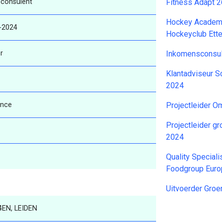
consulent
Fitness Adapt 
Hockey Academy
-2024
Hockeyclub Ett
r
Inkomensconsu
Klantadviseur S
2024
ance
Projectleider 
Projectleider g
2024
Quality Speciali
Foodgroup Euro
Uitvoerder Gro
4EN, LEIDEN