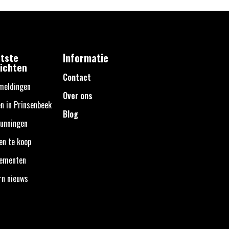
tste
Informatie
ichten
Contact
meldingen
Over ons
n in Prinsenbeek
Blog
unningen
en te koop
nementen
rn nieuws