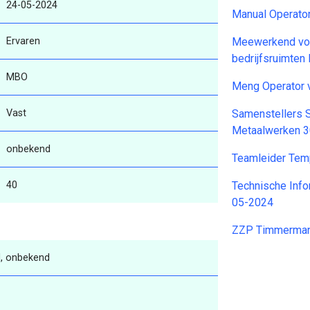
24-05-2024
Manual Operato
Ervaren
Meewerkend voo
bedrijfsruimten
MBO
Meng Operator v
Vast
Samenstellers S
Metaalwerken 
onbekend
Teamleider Te
40
Technische Info
05-2024
ZZP Timmerma
, onbekend