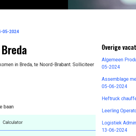
24-05-2024
n Breda
Overige vaca
Algemeen Produ
komen in Breda, te Noord-Brabant. Solliciteer
05-2024
Assemblage med
05-06-2024
Heftruck chauff
de baan
Leerling Operat
Calculator
Logistiek Admin
13-06-2024