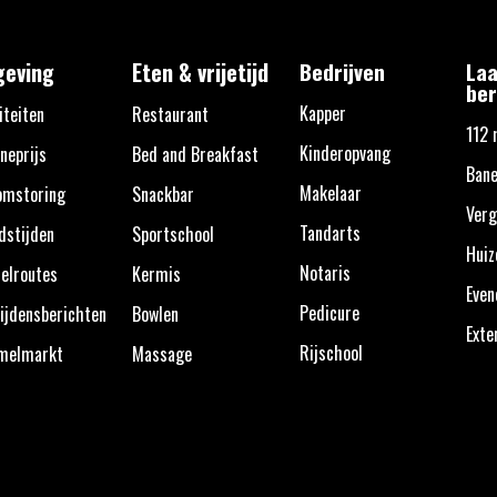
eving
Eten & vrijetijd
Bedrijven
Laa
ber
Kapper
iteiten
Restaurant
112 
Kinderopvang
neprijs
Bed and Breakfast
Bane
Makelaar
omstoring
Snackbar
Verg
Tandarts
dstijden
Sportschool
Huiz
Notaris
elroutes
Kermis
Eve
Pedicure
ijdensberichten
Bowlen
Exte
Rijschool
melmarkt
Massage