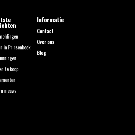
tste
Informatie
ichten
Contact
meldingen
Over ons
n in Prinsenbeek
Blog
unningen
en te koop
nementen
rn nieuws