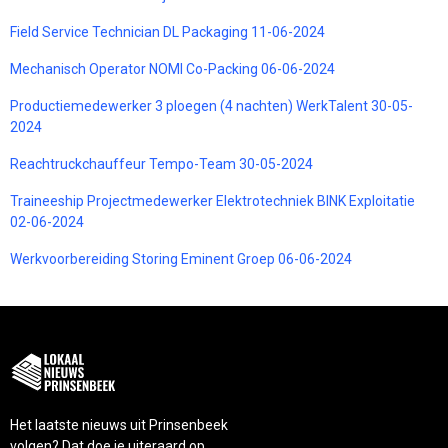
Field Service Technician DL Packaging 11-06-2024
Mechanisch Operator NOMI Co-Packing 06-06-2024
Productiemedewerker 3 ploegen (4 nachten) WerkTalent 30-05-
2024
Reachtruckchauffeur Tempo-Team 30-05-2024
Traineeship Projectmedewerker Elektrotechniek BINK Exploitatie
02-06-2024
Werkvoorbereiding Storing Eminent Groep 06-06-2024
Het laatste nieuws uit Prinsenbeek
volgen? Dat doe je uiteraard op