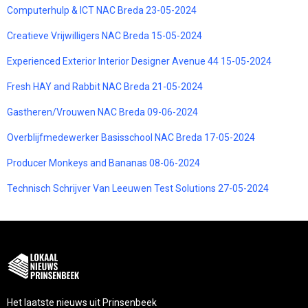
Computerhulp & ICT NAC Breda 23-05-2024
Creatieve Vrijwilligers NAC Breda 15-05-2024
Experienced Exterior Interior Designer Avenue 44 15-05-2024
Fresh HAY and Rabbit NAC Breda 21-05-2024
Gastheren/Vrouwen NAC Breda 09-06-2024
Overblijfmedewerker Basisschool NAC Breda 17-05-2024
Producer Monkeys and Bananas 08-06-2024
Technisch Schrijver Van Leeuwen Test Solutions 27-05-2024
Het laatste nieuws uit Prinsenbeek