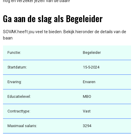
nog en verzeker jezelf van de baan!
Ga aan de slag als Begeleider
SOVAK heeft jou veel te bieden. Bekijk hieronder de details van de
baan
Functie:
Begeleider
Startdatum:
15-5-2024
Ervaring:
Ervaren
Educatielevel:
MBO
Contracttype:
Vast
Maximaal salaris:
3294