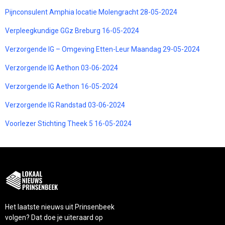
Pijnconsulent Amphia locatie Molengracht 28-05-2024
Verpleegkundige GGz Breburg 16-05-2024
Verzorgende IG – Omgeving Etten-Leur Maandag 29-05-2024
Verzorgende IG Aethon 03-06-2024
Verzorgende IG Aethon 16-05-2024
Verzorgende IG Randstad 03-06-2024
Voorlezer Stichting Theek 5 16-05-2024
Het laatste nieuws uit Prinsenbeek
volgen? Dat doe je uiteraard op